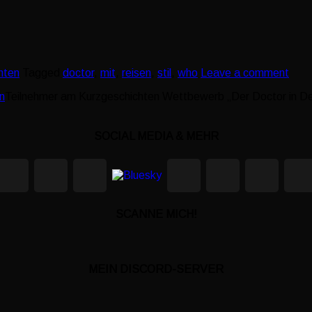
hten
Tagged
doctor
,
mit
,
reisen
,
stil
,
who
Leave a comment
Teilnehmer am Kurzgeschichten Wettbewerb „Der Doctor in De
SOCIAL MEDIA & MEHR
SCANNE MICH!
MEIN DISCORD-SERVER