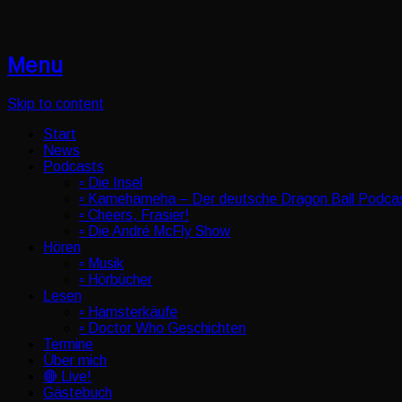
Menu
Skip to content
Start
News
Podcasts
▫️ Die Insel
▫️ Kamehameha – Der deutsche Dragon Ball Podca
▫️ Cheers, Frasier!
▫️ Die André McFly Show
Hören
▫️ Musik
▫️ Hörbücher
Lesen
▫️ Hamsterkäufe
▫️ Doctor Who Geschichten
Termine
Über mich
🔴 Live!
Gästebuch