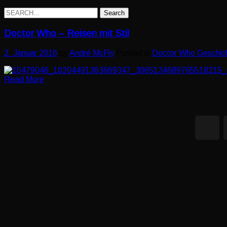
Search
for:
Doctor Who – Reisen mit Stil
2. Januar 2016
by
André McFly
Posted in
Doctor Who Geschic
Read More