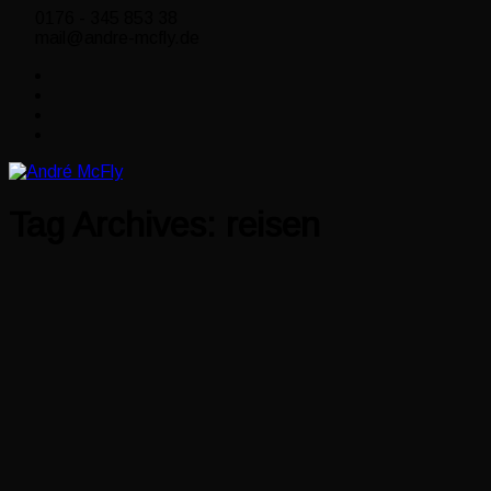
0176 - 345 853 38
mail@andre-mcfly.de
Tag Archives:
reisen