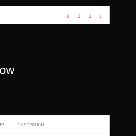
how
VE!
GÄSTEBUCH