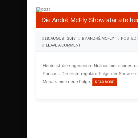
Die André McFly Show startete he
18. AUGUST 2017
BY
ANDRÉ MCFLY
POSTED 
LEAVE A COMMENT
Heute ist die sogenannte Nullnummer meines n
Podcast. Die erste reguläre Folge der Show er
Monats eine neue Folge.
READ MORE