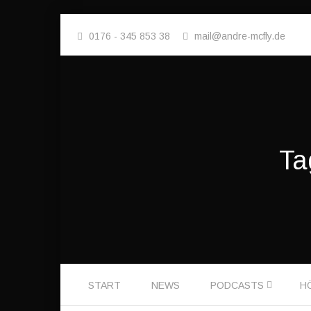
0176 - 345 853 38
mail@andre-mcfly.de
Ta
Skip to content
START
NEWS
PODCASTS
H
Menu