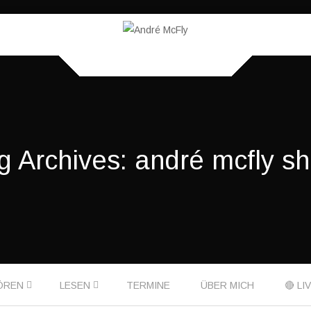
g Archives:
andré mcfly s
ÖREN
LESEN
TERMINE
ÜBER MICH
🔴 LI