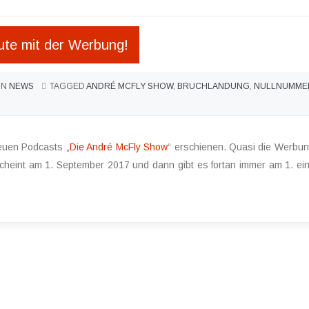
ute mit der Werbung!
IN
NEWS
TAGGED
ANDRÉ MCFLY SHOW
,
BRUCHLANDUNG
,
NULLNUMME
euen Podcasts „
Die André McFly Show
“ erschienen. Quasi die Werbun
scheint am 1. September 2017 und dann gibt es fortan immer am 1. ei