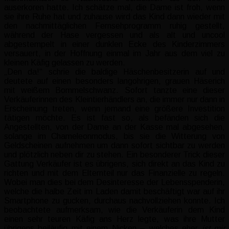
auserkoren hatte. Ich schätze mal, die Dame ist froh, wenn
sie ihre Ruhe hat und zuhause wird das Kind dann wieder mit
den nachmittäglichen Fernsehprogramm ruhig gestellt,
während der Hase vergessen und als alt und uncool
abgestempelt in einer dunklen Ecke des Kinderzimmers
versauert, in der Hoffnung einmal im Jahr aus dem viel zu
kleinen Käfig gelassen zu werden.
„Den da!“ schrie die baldige Häschenbesitzerin auf und
deutete auf einen besonders langohrigen, grauen Häserich
mit weißem Bommelschwanz. Sofort tanzte eine dieser
Verkäuferinnen des Kleintierhändlers an, die immer nur dann in
Erscheinung treten, wenn jemand eine größere Investition
tätigen möchte. Es ist fast so, als befänden sich die
Angestellten, von der Dame an der Kasse mal abgesehen,
solange im Chameleonmodus, bis sie die Witterung von
Geldscheinen aufnehmen um dann sofort sichtbar zu werden
und plötzlich neben dir zu stehen. Ein besonderer Trick dieser
Gattung Verkäufer ist es übrigens, sich direkt an das Kind zu
richten und mit dem Elternteil nur das Finanzielle zu regeln.
Wobei man dies bei dem Desinteresse der Lebensspenderin,
welche die halbe Zeit im Laden damit beschäftigt war auf ihr
Smartphone zu gucken, durchaus nachvollziehen konnte. Ich
beobachtete aufmerksam, wie die Verkäuferin dem Kind
einen sehr teuren Käfig ans Herz legte, was ihre Mutter
übrigens beiläufig mit einem Nicken – welches eher
ist mir