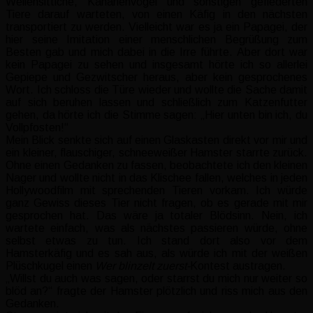
Wellensittiche, Kanarienvögel und sonstigen gefiederten
Tiere darauf warteten, von einen Käfig in den nächsten
transportiert zu werden. Vielleicht war es ja ein Papagei, der
hier seine Imitation einer menschlichen Begrüßung zum
Besten gab und mich dabei in die Irre führte. Aber dort war
kein Papagei zu sehen und insgesamt hörte ich so allerlei
Gepiepe und Gezwitscher heraus, aber kein gesprochenes
Wort. Ich schloss die Türe wieder und wollte die Sache damit
auf sich beruhen lassen und schließlich zum Katzenfutter
gehen, da hörte ich die Stimme sagen: „Hier unten bin ich, du
Vollpfosten!“
Mein Blick senkte sich auf einen Glaskasten direkt vor mir und
ein kleiner, flauschiger, schneeweißer Hamster starrte zurück.
Ohne einen Gedanken zu fassen, beobachtete ich den kleinen
Nager und wollte nicht in das Klischee fallen, welches in jeden
Hollywoodfilm mit sprechenden Tieren vorkam. Ich würde
ganz Gewiss dieses Tier nicht fragen, ob es gerade mit mir
gesprochen hat. Das wäre ja totaler Blödsinn. Nein, ich
wartete einfach, was als nächstes passieren würde, ohne
selbst etwas zu tun. Ich stand dort also vor dem
Hamsterkäfig und es sah aus, als würde ich mit der weißen
Plüschkugel einen
Wer blinzelt zuerst-
Kontest austragen.
„Willst du auch was sagen, oder starrst du mich nur weiter so
blöd an?“ fragte der Hamster plötzlich und riss mich aus den
Gedanken.