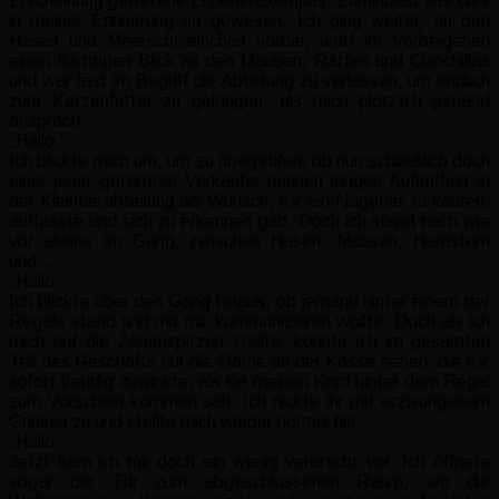
Erscheinung getretene Erzieherexemplar. Zumindest war dies
in meiner Erinnerung so gewesen. Ich ging weiter, an den
Hasen und Meerschweinchen vorbei, warf im Vorbeigehen
einen flüchtigen Blick zu den Mäusen, Ratten und Chinchillas
und war fast im Begriff die Abteilung zu verlassen, um endlich
zum Katzenfutter zu gelangen, als mich plötzlich jemand
ansprach.
„Hallo.“
Ich blickte mich um, um zu überprüfen, ob nun schließlich doch
einer jener getarnten Verkäufer meinen langen Aufenthalt in
der Kleintierabteilung als Wunsch, mir ein Nagetier zu kaufen,
auffasste und sich zu erkennen gab. Doch ich stand nach wie
vor alleine Im Gang, zwischen Hasen, Mäusen, Hamstern
und…
„Hallo.“
Ich blickte über den Gang hinaus, ob jemand hinter einem der
Regale stand und mit mir kommunizieren wollte. Doch als ich
mich auf die Zehenspitzen stellte, konnte ich im gesamten
Teil des Geschäfts nur die Dame an der Kasse sehen, die mir
sofort freudig zuwinkte, als sie meinen Kopf hinter dem Regal
zum Vorschein kommen sah. Ich nickte ihr mit erzwungenem
Grinsen zu und stellte mich wieder normal hin.
„Hallo.“
Jetzt kam ich mir doch ein wenig verarscht vor. Ich öffnete
sogar die Tür zum abgeschlossenen Raum, wo die