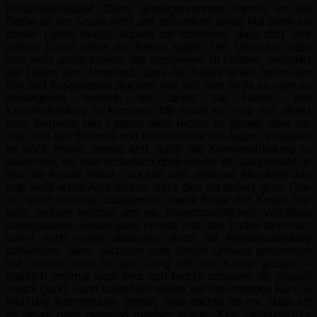
Höflichkeitsablauf. Denn genaugenommen kannte ich die
Dame an der Kasse nicht und außerdem, jedes Mal wenn ich
diesen Laden betrat, könnte ich schwören, dass dort eine
andere Dame hinter der Kasse stand. Die Tatsache, dass
man nicht umhin kommt, die Kassiererin zu Grüßen, verdankt
der Laden dem Umstand, dass die Kasse direkt neben der
Ein- und Ausgangstür platziert war und man an ihr so oder so
vorbeigehen musste, um direkt zur Hunde- und
Katzenabteilung zu kommen. Mir stand es zwar frei, direkt
nach Betreten des Ladens nach rechts zu gehen, aber mit
dem Ziel des Erwerbs von Katzenfutter vor Augen, erscheint
es doch etwas sinnlos erst durch die Kleintierabteilung zu
watscheln, bis man schließlich doch wieder im Gang landet, in
dem die Kasse stand – nur halt weit dahinter. Allerdings darf
man nicht außer Acht lassen, dass dies ein äußert guter Plan
ist, wenn man die unbekannte Dame hinter der Kasse halt
nicht grüßen möchte um ein freundschaftliches Verhältnis
vorzugaukeln. Schweigend könnte man den Laden betreten,
sofort nach rechts abbiegen, durch die Kleintierabteilung
schlendern, dann, nachdem man diesen Umweg genommen
hat, könnte man in den Gang mit der Kasse gucken –
natürlich erstmal nach links und rechts schauen, ob jemand
zurück guckt – und schließlich wieder auf den richtigen Kurs, in
Richtung Katzenfutter, gehen. Also dachte ich mir, dass ich
es heute ganz genauso machen würde. Kein geheucheltes