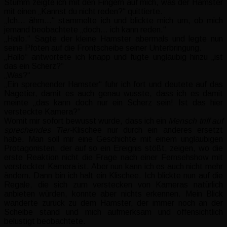
Stumm zeigte ich mit den Fingern auf mich, was der Hamster
mit einen „Kannst du nicht reden?“ quittierte.
„Ich… ähm…“ stammelte ich und blickte mich um, ob mich
jemand beobachtete „doch… ich kann reden.“
„Hallo.“ Sagte der kleine Hamster abermals und legte nun
seine Pfoten auf die Frontscheibe seiner Unterbringung.
„Hallo“ antwortete ich knapp und fügte ungläubig hinzu „ist
das ein Scherz?“
„Was?“
„Ein sprechender Hamster“ fuhr ich fort und deutete auf das
Nagetier, damit es auch genau wusste, dass ich es damit
meinte „das kann doch nur ein Scherz sein! Ist das hier
versteckte Kamera?“
Womit mir sofort bewusst wurde, dass ich ein
Mensch triff auf
sprechendes Tier-
Klischee nur durch ein anderes ersetzt
habe. Man soll mir eine Geschichte mit einem ungläubigen
Protagonisten, der auf so ein Ereignis stößt, zeigen, wo die
erste Reaktion nicht die Frage nach einer Fernsehshow mit
versteckter Kamera ist. Aber nun kann ich es auch nicht mehr
ändern. Dann bin ich halt ein Klischee. Ich blickte nun auf die
Regale, die sich zum verstecken von Kameras natürlich
anbieten würden, konnte aber nichts erkennen. Mein Blick
wanderte zurück zu dem Hamster, der immer noch an der
Scheibe stand und mich aufmerksam und offensichtlich
belustigt beobachtete.