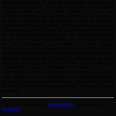
Aber was rede ich da? Aus der Sicht eines Nagetiers. Ich
schien den Umstand, dass ich gerade mit einer anderen
Spezies redete, als der meiner eigenen, als sei es das
selbstverständlichste auf der Welt, ziemlich schnell akzeptiert
zu haben. Ich wollte gerade antworten, dass ich eigentlich
keinen Hamster kaufen wollte, dass ich schon zwei Katzen
zuhause habe, dass ich auch genau genommen keinen Platz
für ein weiteres Haustier habe, es mir vermutlich nicht mal
leisten könnte, dass ich bestimmt nicht der beste Besitzer
der Welt sein würde und vermutlich nur das günstige
Trockenfutter aus dem Supermarkt kaufen würde, doch bevor
ich auch nur eines dieser Argumente aussprechen konnte,
tippte mir etwas auf die Schulter. Die Verkäuferin, die eben
noch den kleinen grauen Hasen in die ewige Verdammnis
verbannt hatte, grinste mir freundlich ins Gesicht.
„Süß der kleine, oder?“ sagte sie und mir wurde ganz anders.
Dass sie jetzt vor mir erschienen ist und mich auch noch
ansprach, konnte nur eines bedeuten: Ich habe mich bereits
für den Kauf des Hamsters entschieden. Ich wusste es nur
noch nicht.
This entry was posted in
Hamsterkäufe
. Bookmark the
permalink
.