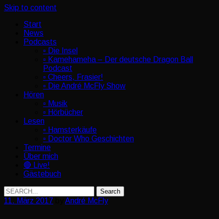
Skip to content
Start
News
Podcasts
▫️ Die Insel
▫️ Kamehameha – Der deutsche Dragon Ball
Podcast
▫️ Cheers, Frasier!
▫️ Die André McFly Show
Hören
▫️ Musik
▫️ Hörbücher
Lesen
▫️ Hamsterkäufe
▫️ Doctor Who Geschichten
Termine
Über mich
🔴 Live!
Gästebuch
Search
for:
11. März 2017
by
André McFly