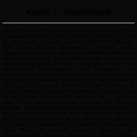
Kapitel 1 – Hamsterkäufe
Eigentlich wollte ich nur Katzenfutter kaufen. Ist das nicht ein
interessanter Einstieg in eine Geschichte? Ein Mann zog los
um Katzenfutter zu kaufen und ahnte noch nicht, dass sich
sein Leben dadurch grundlegend verändern würde.
Zugegeben, es klingt wie eine dieser modernen Überschriften
von Newsartikeln auf Social-Media Seiten, deren einzige
Daseinsberechtigung es ist, ahnungslose User durch
schmackhafte Ausschmückung eines langweiligen und
banalen Artikels, auf sich aufmerksam zu machen. Aber sollte
ich Lügen? Ich erzähle hier eine Geschichte, die sich genau so
zugetragen hat. Genauso. Zumindest so, wie ich mich daran
erinnere. Wer glaubt, dass ich hier Märchen von mir gebe, soll
mir erst einmal das Gegenteil beweisen. Also… eigentlich
wollte ich nur Katzenfutter kaufen. Das war alles. Das war
der Plan. Einen anderen Zweck hatte mein Ausflug zur Orts-
ansässigen Kleintierhandlung nicht. Katzenfutter. Nicht für
mich, sondern für meine Katzen, versteht sich. Ich stand also
kurz davor, das Ladengeschäft zu betreten und die einsame
Dame hinter der einzigen Kasse zu begrüßen, die
selbstverständlich gehorsam zurückgrüßen würde. Ein reiner