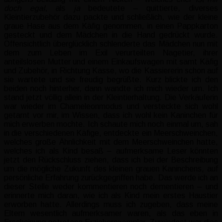
doch egal
, als
ja
bedeutete – quittierte, diverses
Kleintierzubehör dazu packte und schließlich, wie der kleine
graue Hase aus dem Käfig genommen, in einen Pappkarton
gesteckt und dem Mädchen in die Hand gedrückt wurde.
Offensichtlich überglücklich schlenderte das Mädchen nun mit
dem zum Leben im Exil verurteilten Nagetier, ihrer
anteilslosen Mutter und einem Einkaufswagen mit samt Käfig
und Zubehör, in Richtung Kasse, wo die Kassiererin schon auf
sie wartete und sie freudig begrüßte. Kurz blickte ich den
beiden noch hinterher, dann wandte ich mich wieder um. Ich
stand jetzt völlig allein in der Kleintierhaltung. Die Verkäuferin
war wieder im Chameleonmodus und versteckte sich wohl
getarnt vor mir, im Wissen, dass ich wohl kein Kaninchen für
mich erwerben mochte. Ich schaute mich noch einmal um, sah
in die verschiedenen Käfige, entdeckte ein Meerschweinchen,
welches große Ähnlichkeit mit dem Meerschweinchen hatte,
welches ich als Kind besaß – aufmerksame Leser könnten
jetzt den Rückschluss ziehen, dass ich bei der Beschreibung
um die mögliche Zukunft des kleinen grauen Kaninchens, auf
persönliche Erfahrung zurückgegriffen habe. Das werde ich an
dieser Stelle weder kommentieren noch dementieren – und
erinnerte mich daran, wie ich als Kind mein erstes Haustier
erworben hatte. Allerdings muss ich zugeben, dass meine
Eltern wesentlich aufmerksamer waren, als das eben in