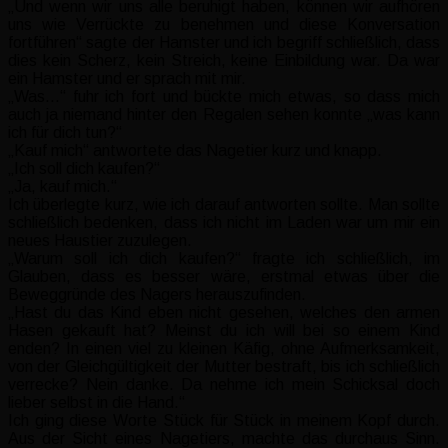
„Und wenn wir uns alle beruhigt haben, können wir aufhören
uns wie Verrückte zu benehmen und diese Konversation
fortführen“ sagte der Hamster und ich begriff schließlich, dass
dies kein Scherz, kein Streich, keine Einbildung war. Da war
ein Hamster und er sprach mit mir.
„Was…“ fuhr ich fort und bückte mich etwas, so dass mich
auch ja niemand hinter den Regalen sehen konnte „was kann
ich für dich tun?“
„Kauf mich“ antwortete das Nagetier kurz und knapp.
„Ich soll dich kaufen?“
„Ja, kauf mich.“
Ich überlegte kurz, wie ich darauf antworten sollte. Man sollte
schließlich bedenken, dass ich nicht im Laden war um mir ein
neues Haustier zuzulegen.
„Warum soll ich dich kaufen?“ fragte ich schließlich, im
Glauben, dass es besser wäre, erstmal etwas über die
Beweggründe des Nagers herauszufinden.
„Hast du das Kind eben nicht gesehen, welches den armen
Hasen gekauft hat? Meinst du ich will bei so einem Kind
enden? In einen viel zu kleinen Käfig, ohne Aufmerksamkeit,
von der Gleichgültigkeit der Mutter bestraft, bis ich schließlich
verrecke? Nein danke. Da nehme ich mein Schicksal doch
lieber selbst in die Hand.“
Ich ging diese Worte Stück für Stück in meinem Kopf durch.
Aus der Sicht eines Nagetiers, machte das durchaus Sinn.