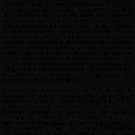
Hallo, kein zunicken, ich betrete den Laden, tue so als würde
ich die Kasse gar nicht bemerken, mache den Umweg durch
die Kleintierabteilung, gucke mir dabei noch vorgespielt
interessiert die Hamster, Hasen und Meerschweinchen an –
damit niemand verdacht schöpft, dass ich dort eigentlich
völlig fehl am Platze bin – und gehe dann anschließend erst
zum Katzenfutter. Das war ein guter Plan. Ich betrete also
den Laden, blicke zur Kasse, die dort abgestellte Angestellte
lächelte mich an und begrüßte mich freudig. Also grüßte ich
natürlich höflich zurück und obwohl mir sofort klar war, dass
ich somit meinen gesamten Plan zunichte gemacht hatte, bog
ich, im vollem Bewusstsein darüber, dass ein weiteres
befolgen meines mir selbstauferlegten Plans zur Vermeidung
einer heuchlerischen Begrüßungsgeste völlig unnötig war,
nach rechts in die Kleintierabteilung ab.
Ein kleines Mädchen kniete vor dem Käfig, in dem die
flauschigen Kaninchen mit den langen Schlappohren darauf
warteten, von einen unvorbereiteten Unfugmacher, der es
endlich geschafft hatte Mami und Papi zu einen Haustier zu
überreden, adoptiert zu werden und die weibliche
Erziehungsberechtigte von gleicher Genabstammung machte
allein durch ihre Mimik keinen Hehl daraus, dass es sie so gar
nicht interessierte, was für einen schlappöhrigen
Mümmelmann ihr Nachwuchs schließlich als den ihren